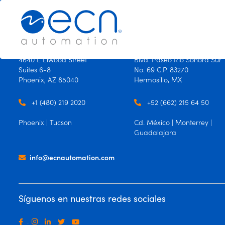
×
×
USA
México
4640 E Elwood Street
Blvd. Paseo Río Sonora Sur
Suites 6-8
No. 69 C.P. 83270
Productos
Phoenix, AZ 85040
Hermosillo, MX
Oficinas
+1 (480) 219 2020
+52 (662) 215 64 50
Contáctanos
Phoenix | Tucson
Cd. México | Monterrey |
Guadalajara
Idioma
info@ecnautomation.com
Español
Ingles
Síguenos en nuestras redes sociales
.