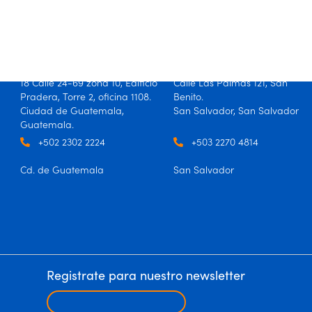
Guatemala
El Salvador
18 Calle 24-69 zona 10, Edificio
Calle Las Palmas 121, San
Pradera, Torre 2, oficina 1108.
Benito.
Ciudad de Guatemala,
San Salvador, San Salvador
Guatemala.
+502 2302 2224
+503 2270 4814
Cd. de Guatemala
San Salvador
Registrate para nuestro newsletter