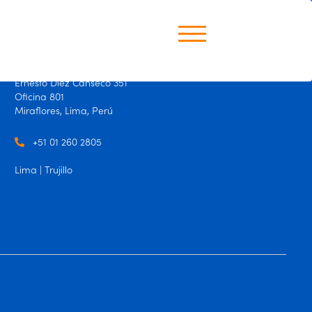
Perú
Ernesto Diez Canseco 351
Oficina 801
Miraflores, Lima, Perú
+51 01 260 2805
Lima | Trujillo