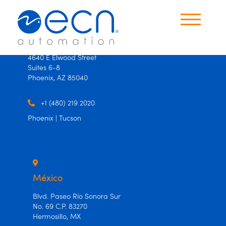
×
×
USA
4640 E Elwood Street
Suites 6-8
Productos
Phoenix, AZ 85040
Oficinas
+1 (480) 219 2020
Phoenix | Tucson
Contáctanos
Idioma
Español
México
Ingles
Blvd. Paseo Río Sonora Sur
No. 69 C.P. 83270
Hermosillo, MX