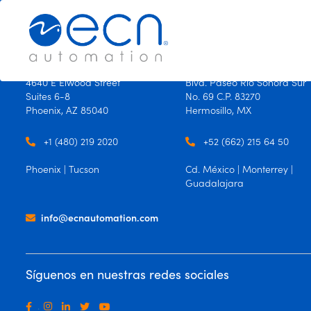
×
×
USA
México
4640 E Elwood Street
Blvd. Paseo Río Sonora Sur
Suites 6-8
No. 69 C.P. 83270
Productos
Phoenix, AZ 85040
Hermosillo, MX
Oficinas
+1 (480) 219 2020
+52 (662) 215 64 50
Contáctanos
Phoenix | Tucson
Cd. México | Monterrey |
Guadalajara
Idioma
info@ecnautomation.com
Español
Ingles
Síguenos en nuestras redes sociales
.