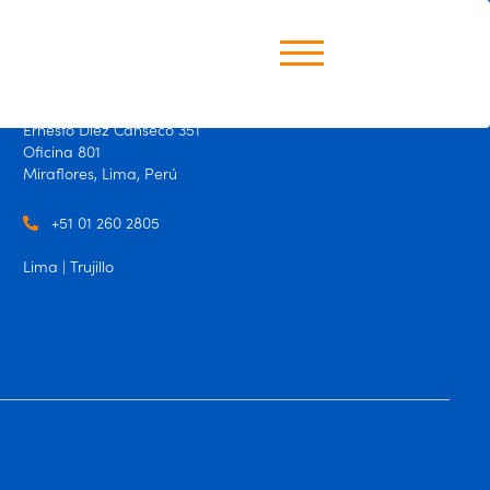
Perú
Ernesto Diez Canseco 351
Oficina 801
Miraflores, Lima, Perú
+51 01 260 2805
Lima | Trujillo