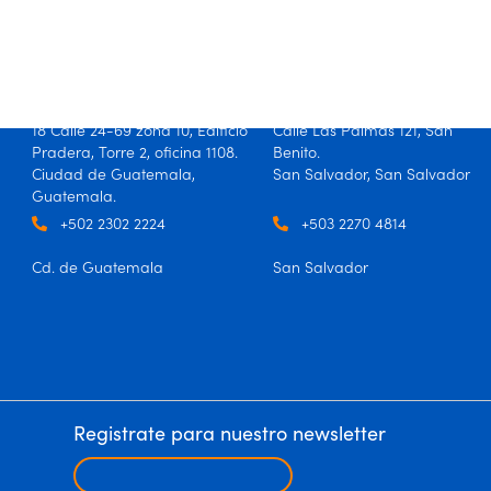
Guatemala
El Salvador
18 Calle 24-69 zona 10, Edificio
Calle Las Palmas 121, San
Pradera, Torre 2, oficina 1108.
Benito.
Ciudad de Guatemala,
San Salvador, San Salvador
Guatemala.
+502 2302 2224
+503 2270 4814
Cd. de Guatemala
San Salvador
Registrate para nuestro newsletter