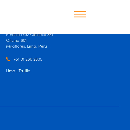
Perú
Ernesto Diez Canseco 351
Oficina 801
Miraflores, Lima, Perú
+51 01 260 2805
Lima | Trujillo