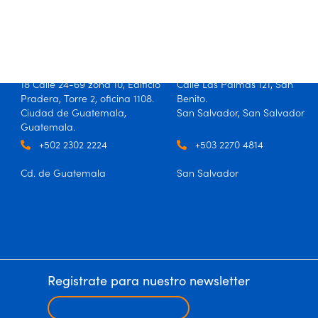
Guatemala
El Salvador
18 Calle 24-69 zona 10, Edificio
Calle Las Palmas 121, San
Pradera, Torre 2, oficina 1108.
Benito.
Ciudad de Guatemala,
San Salvador, San Salvador
Guatemala.
+502 2302 2224
+503 2270 4814
Cd. de Guatemala
San Salvador
Registrate para nuestro newsletter