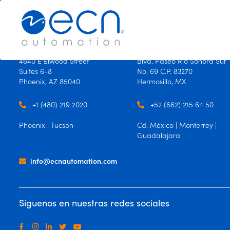
×
×
USA
México
4640 E Elwood Street
Blvd. Paseo Río Sonora Sur
Suites 6-8
No. 69 C.P. 83270
Productos
Phoenix, AZ 85040
Hermosillo, MX
Oficinas
+1 (480) 219 2020
+52 (662) 215 64 50
Contáctanos
Phoenix | Tucson
Cd. México | Monterrey |
Guadalajara
Idioma
info@ecnautomation.com
Español
Ingles
Síguenos en nuestras redes sociales
.