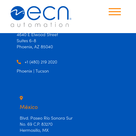
×
×
USA
4640 E Elwood Street
Suites 6-8
Productos
Phoenix, AZ 85040
Oficinas
+1 (480) 219 2020
Phoenix | Tucson
Contáctanos
Idioma
Español
México
Ingles
Blvd. Paseo Río Sonora Sur
No. 69 C.P. 83270
Hermosillo, MX