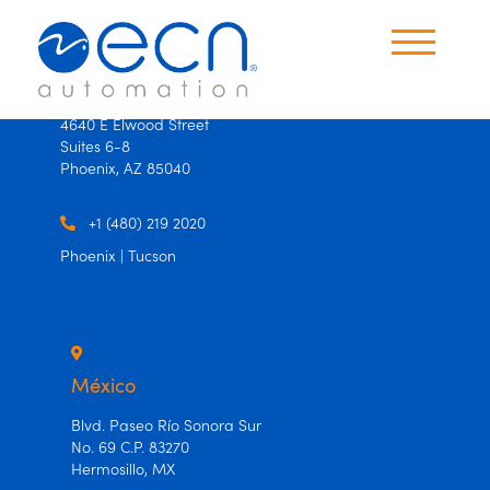
×
×
USA
4640 E Elwood Street
Suites 6-8
Productos
Phoenix, AZ 85040
Oficinas
+1 (480) 219 2020
Phoenix | Tucson
Contáctanos
Idioma
Español
México
Ingles
Blvd. Paseo Río Sonora Sur
No. 69 C.P. 83270
Hermosillo, MX