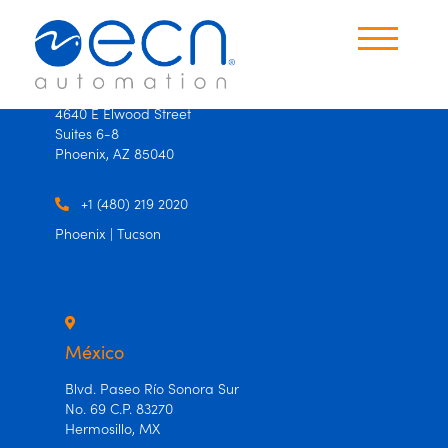
×
×
USA
4640 E Elwood Street
Suites 6-8
Productos
Phoenix, AZ 85040
Oficinas
+1 (480) 219 2020
Phoenix | Tucson
Contáctanos
Idioma
Español
México
Ingles
Blvd. Paseo Río Sonora Sur
No. 69 C.P. 83270
Hermosillo, MX