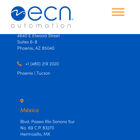
×
×
USA
4640 E Elwood Street
Suites 6-8
Productos
Phoenix, AZ 85040
Oficinas
+1 (480) 219 2020
Phoenix | Tucson
Contáctanos
Idioma
Español
México
Ingles
Blvd. Paseo Río Sonora Sur
No. 69 C.P. 83270
Hermosillo, MX