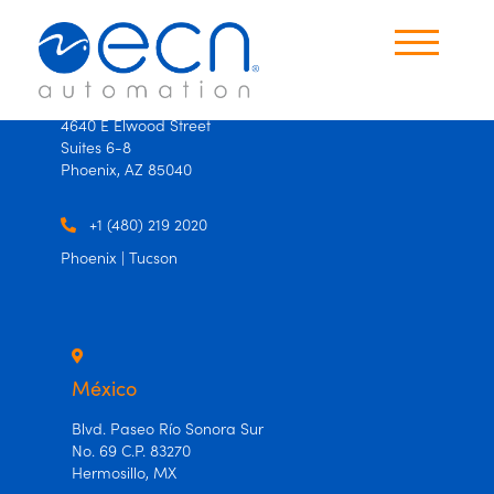
×
×
USA
4640 E Elwood Street
Suites 6-8
Productos
Phoenix, AZ 85040
Oficinas
+1 (480) 219 2020
Phoenix | Tucson
Contáctanos
Idioma
Español
México
Ingles
Blvd. Paseo Río Sonora Sur
No. 69 C.P. 83270
Hermosillo, MX