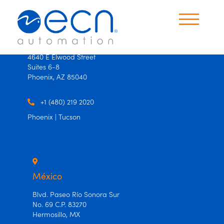
×
×
USA
4640 E Elwood Street
Suites 6-8
Productos
Phoenix, AZ 85040
Oficinas
+1 (480) 219 2020
Phoenix | Tucson
Contáctanos
Idioma
Español
México
Ingles
Blvd. Paseo Río Sonora Sur
No. 69 C.P. 83270
Hermosillo, MX